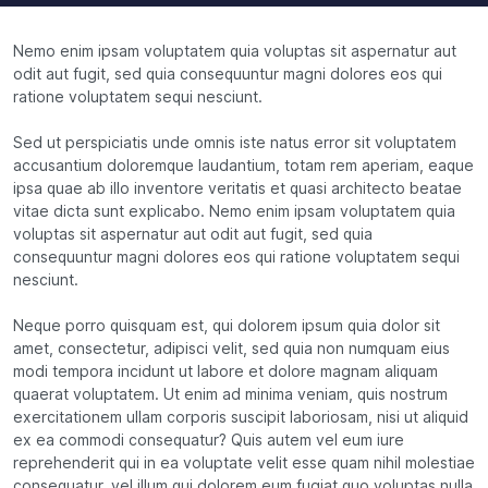
Nemo enim ipsam voluptatem quia voluptas sit aspernatur aut
odit aut fugit, sed quia consequuntur magni dolores eos qui
ratione voluptatem sequi nesciunt.
Sed ut perspiciatis unde omnis iste natus error sit voluptatem
accusantium doloremque laudantium, totam rem aperiam, eaque
ipsa quae ab illo inventore veritatis et quasi architecto beatae
vitae dicta sunt explicabo. Nemo enim ipsam voluptatem quia
voluptas sit aspernatur aut odit aut fugit, sed quia
consequuntur magni dolores eos qui ratione voluptatem sequi
nesciunt.
Neque porro quisquam est, qui dolorem ipsum quia dolor sit
amet, consectetur, adipisci velit, sed quia non numquam eius
modi tempora incidunt ut labore et dolore magnam aliquam
quaerat voluptatem. Ut enim ad minima veniam, quis nostrum
exercitationem ullam corporis suscipit laboriosam, nisi ut aliquid
ex ea commodi consequatur? Quis autem vel eum iure
reprehenderit qui in ea voluptate velit esse quam nihil molestiae
consequatur, vel illum qui dolorem eum fugiat quo voluptas nulla