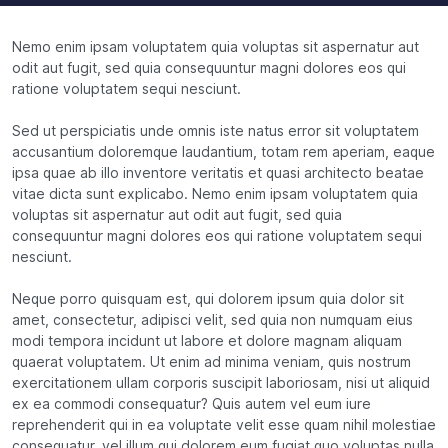
Nemo enim ipsam voluptatem quia voluptas sit aspernatur aut
odit aut fugit, sed quia consequuntur magni dolores eos qui
ratione voluptatem sequi nesciunt.
Sed ut perspiciatis unde omnis iste natus error sit voluptatem
accusantium doloremque laudantium, totam rem aperiam, eaque
ipsa quae ab illo inventore veritatis et quasi architecto beatae
vitae dicta sunt explicabo. Nemo enim ipsam voluptatem quia
voluptas sit aspernatur aut odit aut fugit, sed quia
consequuntur magni dolores eos qui ratione voluptatem sequi
nesciunt.
Neque porro quisquam est, qui dolorem ipsum quia dolor sit
amet, consectetur, adipisci velit, sed quia non numquam eius
modi tempora incidunt ut labore et dolore magnam aliquam
quaerat voluptatem. Ut enim ad minima veniam, quis nostrum
exercitationem ullam corporis suscipit laboriosam, nisi ut aliquid
ex ea commodi consequatur? Quis autem vel eum iure
reprehenderit qui in ea voluptate velit esse quam nihil molestiae
consequatur, vel illum qui dolorem eum fugiat quo voluptas nulla